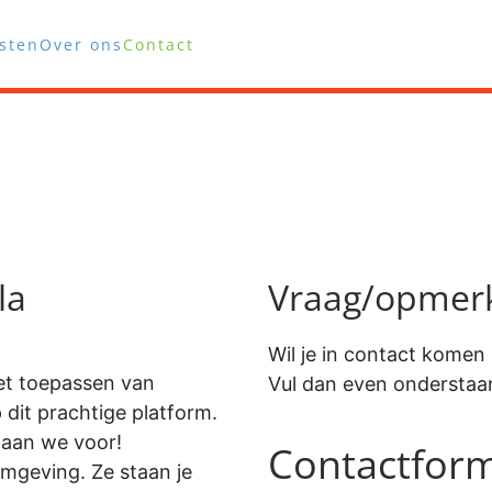
sten
Over ons
Contact
la
Vraag/opmer
Wil je in contact kome
het toepassen van
Vul dan even onderstaan
 dit prachtige platform.
taan we voor!
Contactform
omgeving. Ze staan je